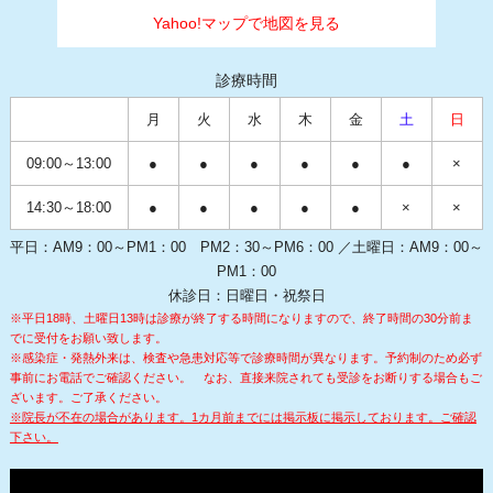
Yahoo!マップで地図を見る
診療時間
月
火
水
木
金
土
日
09:00～13:00
●
●
●
●
●
●
×
14:30～18:00
●
●
●
●
●
×
×
平日：AM9：00～PM1：00 PM2：30～PM6：00 ／土曜日：AM9：00～
PM1：00
休診日：日曜日・祝祭日
※平日18時、土曜日13時は診療が終了する時間になりますので、終了時間の30分前ま
でに受付をお願い致します。
※感染症・発熱外来は、検査や急患対応等で診療時間が異なります。予約制のため必ず
事前にお電話でご確認ください。
なお、直接来院されても受診をお断りする場合もご
ざいます。ご了承ください。
※院長が不在の場合があります。1カ月前までには掲示板に掲示しております。ご確認
下さい。