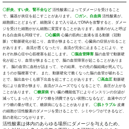
〇肝炎、すい炎、腎不全など
活性酸素によってダメージを受けること
で、臓器が炎症を起こすことがあります。
〇ガン、白血病
活性酸素が、
細胞膜にとどまらず、細胞深くまで入り込んでDNAを攻撃すると、ダメー
ジを受けた細胞ががん細胞に変質することがあります。血液のがんと呼ば
れる白血病も同様です。
〇心臓病
心臓の筋肉に血液を送る動脈（冠動
脈）で動脈硬化が起こり、血管が狭まることで、心臓病の症状が出ること
があります。 血流が悪くなったり、血流が完全に止まることにより、そ
れぞれ狭心症や心筋梗塞を起こします。
〇脳血管障害
脳の血管で動脈硬
化が起こり、血管が狭まることで、脳の血管障害が起こることがありま
す。 脳の血管に血栓が詰まって、その結果、その先の脳組織が死んでし
まうのが脳梗塞です。 また、動脈硬化で脆くなった脳の血管が破れるこ
とで、脳出血やくも膜下出血を起こすことがあります。
〇高血圧
動脈硬
化により血管が狭まり、血流がスムーズでなくなることで、血圧が上がる
ことがあります。
〇糖尿病
すい臓の機能低下によりインスリンの分泌が
減ってしまったり、ブドウ糖を消費できない状態になるなど、血液中のブ
ドウ糖の量が増えて、糖尿病になることがあります。
〇肌トラブル
皮膚
の細胞が活性酸素のダメージを受けることで、シミやシワができるなど、
肌の老化につながります。
活性酸素は体内のあらゆる場所にダメージを与えるため、