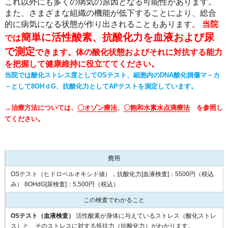
これ以外にも多くの病気の原因となる可能性があります。
また、さまざまな組織の機能が低下することにより、総合
的に病気になる状態が作り出されることもあります。
当院
簡単に活性酸素、抗酸化力を血液および尿
では
で測定
できます。体の酸化状態およびそれに対抗する能力
を把握して健康維持に役立ててください。
当院では酸化ストレス度としてOSテスト、細胞内のDNA酸化損傷マ－カ
－として8OHｄG、抗酸化力としてAPテストを測定しています。
→治療方法については、
〇オゾン療法
、
〇飽和水素水点滴療法
を参照し
てください。
費用
OSテスト（ヒドロペルオキシド値），抗酸化力[血液検査]：5500円（税込
み） 8OHdG[尿検査]：5,500円（税込）
この検査でわかること
OSテスト（血液検査）
活性酸素が身体に与えているストレス（酸化ストレ
ス）と、そのストレスに対する抵抗力（抗酸化力）がわかります。