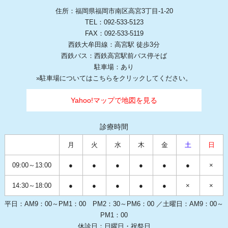
住所：福岡県福岡市南区高宮3丁目-1-20
TEL：092-533-5123
FAX：092-533-5119
西鉄大牟田線：高宮駅 徒歩3分
西鉄バス：西鉄高宮駅前バス停そば
駐車場：あり
»
駐車場についてはこちらをクリックしてください。
Yahoo!マップで地図を見る
診療時間
月
火
水
木
金
土
日
09:00～13:00
●
●
●
●
●
●
×
14:30～18:00
●
●
●
●
●
×
×
平日：AM9：00～PM1：00 PM2：30～PM6：00 ／土曜日：AM9：00～
PM1：00
休診日：日曜日・祝祭日