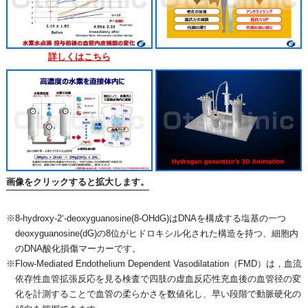
詳しくはこちら
画像をクリックすると拡大します。
※8-hydroxy-2‘-deoxyguanosine(8-OHdG)はDNAを構成する塩基の一つ
deoxyguanosine(dG)の8位がヒドロキシル化された構造を持つ、細胞内
のDNA酸化損傷マーカーです。
※Flow-Mediated Endothelium Dependent Vasodilatation（FMD）は，血流
依存性血管拡張反応を見る検査で四肢の虚血反応性充血後の血管径の変
化を計測することで血管の柔らかさを数値化し、早い段階で動脈硬化の