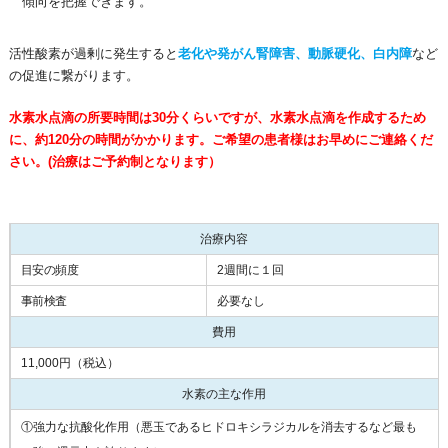
傾向を把握できます。
活性酸素が過剰に発生すると
老化や発がん腎障害、動脈硬化、白内障
など
の促進に繋がります。
水素水点滴の所要時間は30分くらいですが、水素水点滴を作成するため
に、約120分の時間がかかります。ご希望の患者様はお早めにご連絡くだ
さい。(治療はご予約制となります）
治療内容
目安の頻度
2週間に１回
事前検査
必要なし
費用
11,000円（税込）
水素の主な作用
①強力な抗酸化作用（悪玉であるヒドロキシラジカルを消去するなど最も