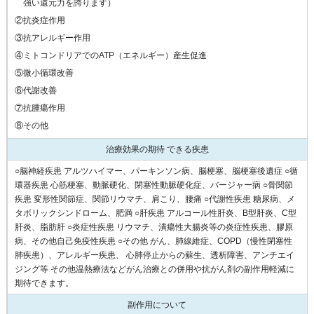
強い還元力を誇ります）
②抗炎症作用
③抗アレルギー作用
④ミトコンドリアでのATP（エネルギー）産生促進
⑤微小循環改善
⑥代謝改善
⑦抗腫瘍作用
⑧その他
治療効果の期待 できる疾患
○脳神経疾患 アルツハイマー、パーキンソン病、脳梗塞、脳梗塞後遺症 ○循
環器疾患 心筋梗塞、動脈硬化、閉塞性動脈硬化症、バージャー病 ○骨関節
疾患 変形性関節症、関節リウマチ、肩こり、腰痛 ○代謝性疾患 糖尿病、メ
タボリックシンドローム、肥満 ○肝疾患 アルコール性肝炎、B型肝炎、C型
肝炎、脂肪肝 ○炎症性疾患 リウマチ、潰瘍性大腸炎等の炎症性疾患、膠原
病、その他自己免疫性疾患 ○その他 がん、肺線維症、COPD（慢性閉塞性
肺疾患）、アレルギー疾患、 心肺停止からの蘇生、透析障害、アンチエイ
ジング等 その他温熱療法などがん治療との併用や抗がん剤の副作用軽減に
期待できます。
副作用について