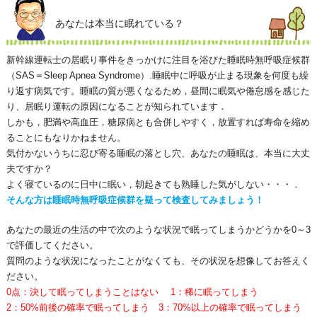
あなたは本当に眠れている？
新幹線運転士の居眠り事件をきっかけに注目を浴びた睡眠時無呼吸症候群
（SAS＝Sleep Apnea Syndrome）.睡眠中に呼吸が止まる現象を何度も繰
り返す病気です。睡眠の質が悪くなるため，昼間に眠気や倦怠感を感じた
り、居眠り運転の原因になることが知られています．
しかも，肥満や高血圧，糖尿病とも合併しやすく，放置すれば寿命を縮め
ることにもなりかねません。
気付かないうちに忍び寄る睡眠の落とし穴、あなたの睡眠は、本当に大丈
夫ですか？
よく寝ているのに日中に眠い，朝起きても熟睡した気がしない・・・．
そんな方は睡眠時無呼吸症候群を疑って検査してみましょう！
あなたの最近の生活の中で次のような状況で眠ってしまうかどうかを0～3
で評価してください。
質問のような状況になったことがなくても、その状況を想像してお答えく
ださい。
0点：決して眠ってしまうことはない 1：稀に眠ってしまう
2：50%前後の確率で眠ってしまう 3：70%以上の確率で眠ってしまう