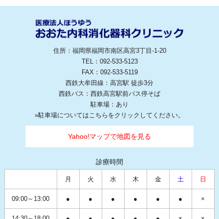
住所：福岡県福岡市南区高宮3丁目-1-20
TEL：092-533-5123
FAX：092-533-5119
西鉄大牟田線：高宮駅 徒歩3分
西鉄バス：西鉄高宮駅前バス停そば
駐車場：あり
»
駐車場についてはこちらをクリックしてください。
Yahoo!マップで地図を見る
診療時間
月
火
水
木
金
土
日
09:00～13:00
●
●
●
●
●
●
×
14:30～18:00
●
●
●
●
●
×
×