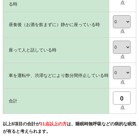
点
る時
昼食後（お酒を飲まずに）静かに座っている時
点
座って人と話している時
点
車を運転中、渋滞などにより数分間停止している時
点
0
合計
点
以上8項目の合計が
11点以上の方
は、睡眠時無呼吸などの病的な眠気
が有ると考えられます。