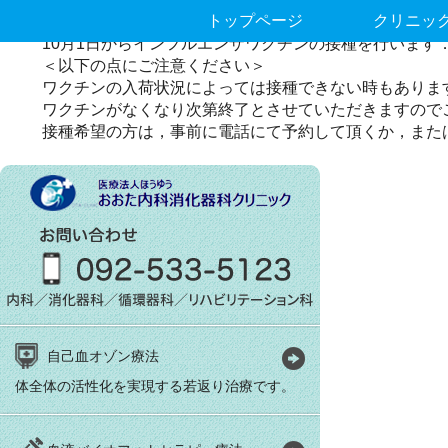
10月1日からインフルエンザ予防接
トップページ
クリニッ
10月1日からインフルエンザワクチンの接種を行います
＜以下の点にご注意ください＞
ワクチンの入荷状況によっては接種できない時もありま
ワクチンがなくなり次第終了とさせていただきますので
接種希望の方は，事前に電話にて予約して頂くか，また
自己血オゾン療法
体全体の活性化を実現する若返り治療です。