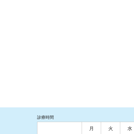
診療時間
月
火
水