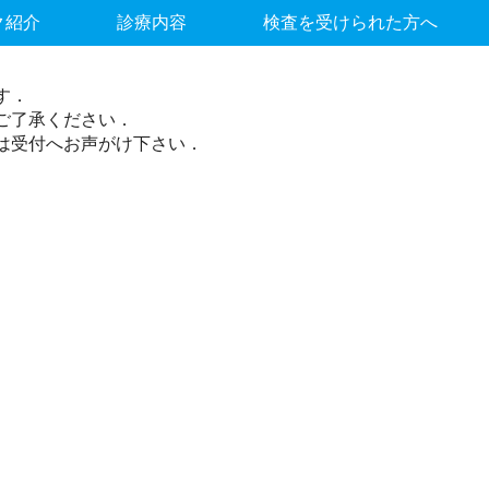
種を開始します．
ク紹介
診療内容
検査を受けられた方へ
．
す．
ご了承ください．
は受付へお声がけ下さい．