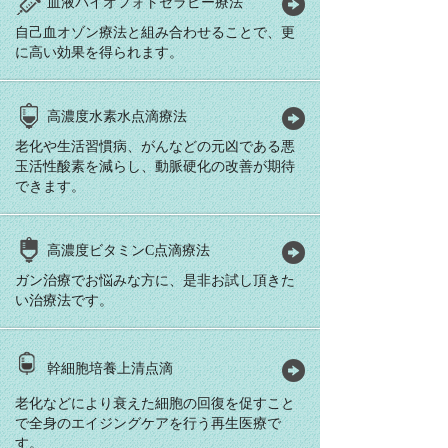
血液バイオフォトセラピー療法
自己血オゾン療法と組み合わせることで、更
に高い効果を得られます。
高濃度水素水点滴療法
老化や生活習慣病、がんなどの元凶である悪
玉活性酸素を減らし、動脈硬化の改善が期待
できます。
高濃度ビタミンC点滴療法
ガン治療でお悩みな方に、是非お試し頂きた
い治療法です。
幹細胞培養上清点滴
老化などにより衰えた細胞の回復を促すこと
で全身のエイジングケアを行う再生医療で
す。