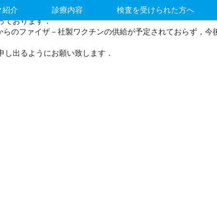
について
ク紹介
診療内容
検査を受けられた方へ
っております．
国からのファイザ－社製ワクチンの供給が予定されておらず，
申し出るようにお願い致します．