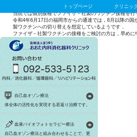
新型コロナウイルスのワクチン接種
トップページ
クリニッ
当院では個別接種でファイザ－社製のワクチン接種を行
令和4年6月17日の福岡市からの通達では，8月以降の
製ワクチンへの切り替えを想定しているようです．
ファイザ－社製ワクチンの接種をご検討の方は，早めに
自己血オゾン療法
体全体の活性化を実現する若返り治療です。
血液バイオフォトセラピー療法
自己血オゾン療法と組み合わせることで、更