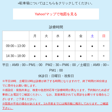
»
駐車場についてはこちらをクリックしてください。
Yahoo!マップで地図を見る
診療時間
月
火
水
木
金
土
日
09:00～13:00
●
●
●
●
●
●
×
14:30～18:00
●
●
●
●
●
×
×
平日：AM9：00～PM1：00 PM2：30～PM6：00 ／土曜日：AM9：00～
PM1：00
休診日：日曜日・祝祭日
※平日18時、土曜日13時は診療が終了する時間になりますので、終了時間の30分前ま
でに受付をお願い致します。
※感染症・発熱外来は、検査や急患対応等で診療時間が異なります。予約制のため必ず
事前にお電話でご確認ください。
なお、直接来院されても受診をお断りする場合もご
ざいます。ご了承ください。
※院長が不在の場合があります。1カ月前までには掲示板に掲示しております。ご確認
下さい。