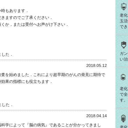
い時もあります．
老化
だきますのでご了承ください．
玉活
頂くか，または受付へお声がけ下さい．
でき
ガン
ました．
い治
2018.05.12
検査を始めました．これにより超早期のがんの発見に期待で
療効果の指標にも役立ちます．
老化
で全
す。
ました．
2018.04.14
脳科学によって『脳の病気』であることが分かってきまし
老化