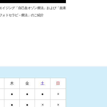
エイジング「自己血オゾン療法」および「血液
フォトセラピ－療法」のご紹介
木
金
土
日
●
●
●
×
●
●
×
×