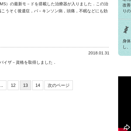
MS）の最新モ－ドを搭載した治療器が入りました．この治
改善
脳こうそく後遺症，パ－キンソン病，頭痛，不眠などにも効
りの
身体
．
し、
2018.01.31
アドバイザ－資格を取得しました．
…
12
13
14
次のページ