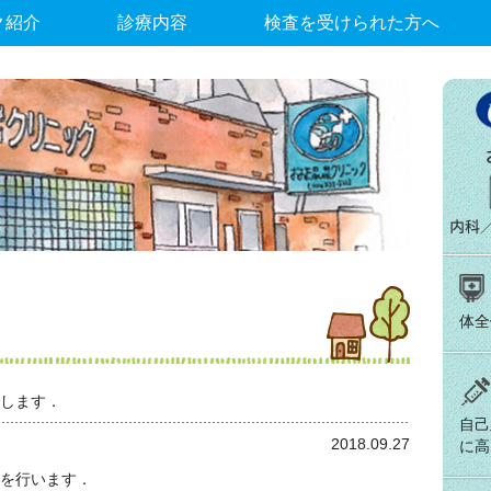
ク紹介
診療内容
検査を受けられた方へ
体全
始します．
自己
2018.09.27
に高
種を行います．