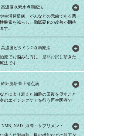
高濃度水素水点滴療法
や生活習慣病、がんなどの元凶である悪
性酸素を減らし、動脈硬化の改善が期待
ます。
高濃度ビタミンC点滴療法
治療でお悩みな方に、是非お試し頂きた
療法です。
幹細胞培養上清点滴
などにより衰えた細胞の回復を促すこと
身のエイジングケアを行う再生医療で
NMN, NAD+点滴・サプリメント
に伴う代謝や脳、目の機能などの低下が